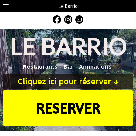
Le Barrio
LE
BARRIO
Restaurants - Bar - Animations
Cliquez ici pour réserver ↓
RESERVER